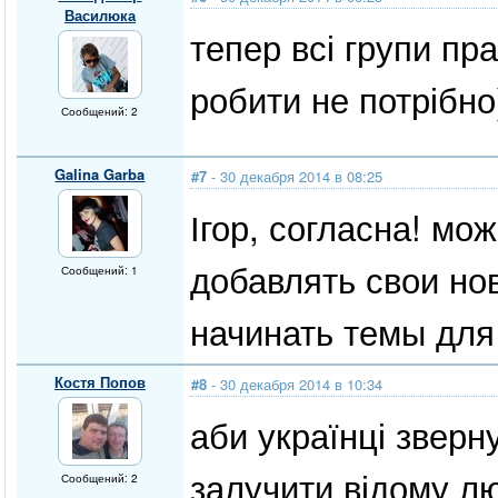
Василюка
тепер всі групи пр
робити не потрібно
Сообщений: 2
Galina Garba
#7
- 30 декабря 2014 в 08:25
Ігор, согласна! м
добавлять свои но
Сообщений: 1
начинать темы для
Костя Попов
#8
- 30 декабря 2014 в 10:34
аби українці зверн
залучити відому лю
Сообщений: 2