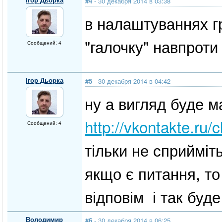
#4
- 30 декабря 2014 в 03:38
в налаштуваннях г
"галочку" навпроти
Сообщений: 4
Ігор Дьорка
#5
- 30 декабря 2014 в 04:42
ну а вигляд буде ма
http://vkontakte.ru
Сообщений: 4
тільки не сприйміт
якщо є питання, то
відповім і так буд
Володимир
#6
- 30 декабря 2014 в 06:25