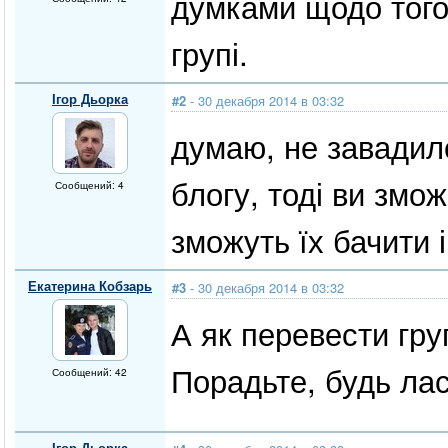
думками щодо того,
групі.
Ігор Дьорка
#2
- 30 декабря 2014 в 03:32
думаю, не завадило
блогу, тоді ви змо
Сообщений: 4
зможуть їх бачити і
Екатерина Кобзарь
#3
- 30 декабря 2014 в 03:32
А як перевести гру
Порадьте, будь лас
Сообщений: 42
Ігор Дьорка