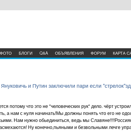
ФОТО
БЛОГИ
Q&A
ОБЪЯВЛЕНИЯ
ФОРУМ
КАРТА С
 Януковичь и Путин заключили пари если "стрелок"зд
тся потому что это не "человеческих рук" дело. чёрт устро
ть, а нам с нуля начинать!Мы должны понять что его не од
ьими. Нам нужно обьединиться, ведь мы Славяне!!!!Росси
и насмехаются! Ну конечно,пьяными и безвольными лечге уп