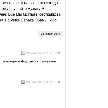
вечать злом на зло, это никогда
потому слушайте музыку!Мы
не! Все Мы братья и сёстры!кста,
на в облике Барака Обамы! Ибо
28 ноября 2014
28 ноября 2014 в 15:03
 участь ждет и Януковичя с сыновьями
28 ноября 2014 в 15:03