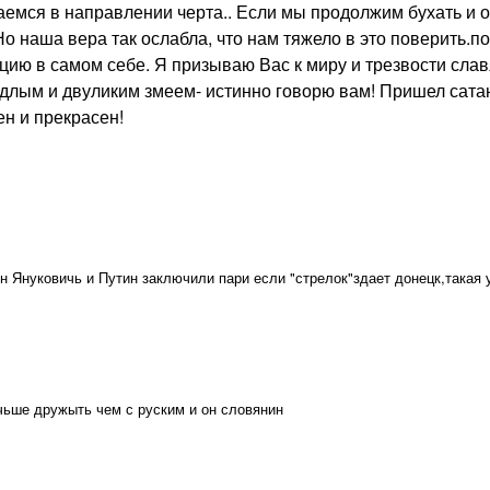
емся в направлении черта.. Если мы продолжим бухать и от
о наша вера так ослабла, что нам тяжело в это поверить.
ию в самом себе. Я призываю Вас к миру и трезвости славя
длым и двуликим змеем- истинно говорю вам! Пришел сата
ен и прекрасен!
н Януковичь и Путин заключили пари если "стрелок"здает донецк,такая
чьше дружыть чем с руским и он словянин