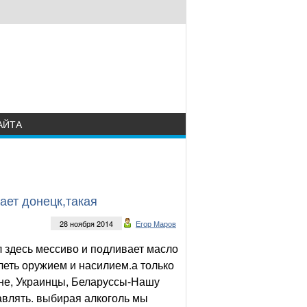
АЙТА
ает донецк,такая
28 ноября 2014
Егор Маров
ил здесь мессиво и подливает масло
олеть оружием и насилием.а только
яне, Украинцы, Беларуссы-Нашу
равлять. выбирая алкоголь мы