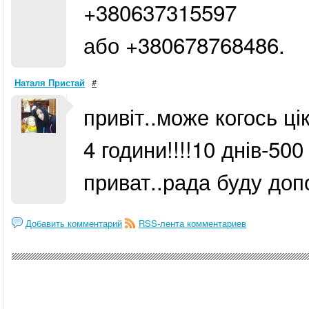
+380637315597
або +380678768486.
Наталя Пристай
#
привіт..може когось ці
4 години!!!!10 днів-50
приват..рада буду допо
Добавить комментарий
RSS-лента комментариев