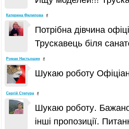
Катерина Филипова
#
Потрібна дівчина офіці
Трускавець біля сана
Роман Настьошин
#
Шукаю роботу Офіціа
Сергій Степура
#
Шукаю роботу. Бажано
інші пропозиції. Пита