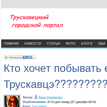
ГЛАВНАЯ
НОВОСТИ
СТАТЬИ
ФОТО
БЛОГИ
Q&A
Кто хочет побывать 
Трускавцэ?????????
Автор:
Даша Кранинова
Опубликовано:
4112 дня назад (27 декабря 2014)
Блог:
Трускавец