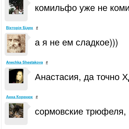
комильфо уже не коми
Вікторія Бідяк
#
а я не ем сладкое)))
Anechka Shestakova
#
Анастасия, да точно ХД
Анна Коренюк
#
сормовские трюфеля, м