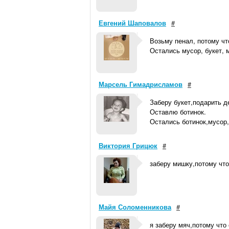
Евгений Шаповалов
#
Возьму пенал, потому чт
Остались мусор, букет, 
Марсель Гимадрисламов
#
Заберу букет,подарить д
Оставлю ботинок.
Остались ботинок,мусор
Виктория Грицюк
#
заберу мишку,потому что
Майя Соломенникова
#
я заберу мяч,потому что