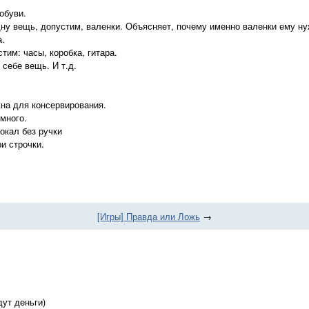
обуви.
ну вещь, допустим, валенки. Объясняет, почему именно валенки ему н
а.
тим: часы, коробка, гитара.
себе вещь. И т.д.
на для консервирования.
много.
окал без ручки
и строчки.
[Игры] Правда или Ложь
→
дут деньги)