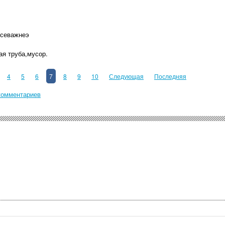
всеважнеэ
ая труба,мусор.
4
5
6
7
8
9
10
Следующая
Последняя
комментариев