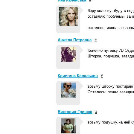
беру колонку, буду с по
оставляю проблемы, зач
осталось: использованны
Анжела Петровна
#
Конечно путевку :'D Отд
Шторка, подушка, завядш
Кристина Ковальчин
#
возьму шторку постираю 
Осталось: пенал,завядш
Виктория Грицюк
#
возьму подушку.на ней б