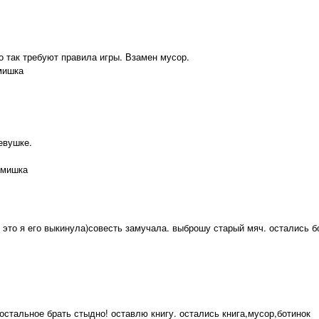
о так требуют правила игры. Взамен мусор.
мишка
евушке.
,мишка
 это я его выкинула)совесть замучала. выброшу старый мяч. остались б
 остальное брать стыдно! оставлю книгу. остались книга,мусор,ботинок