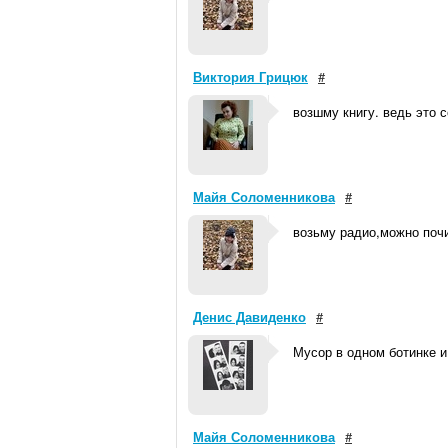
Виктория Грицюк
#
возшму книгу. ведь это 
Майя Соломенникова
#
возьму радио,можно почи
Денис Давиденко
#
Мусор в одном ботинке и
Майя Соломенникова
#