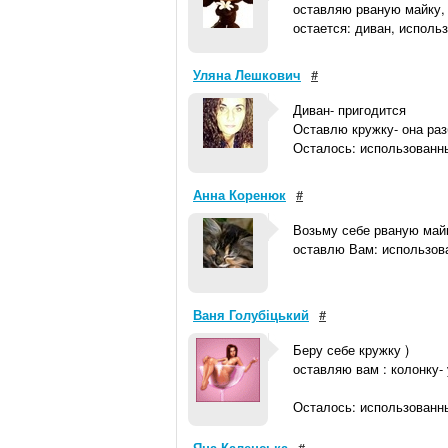
оставляю рваную майку,
остается: диван, исполь
Уляна Лешкович
#
Диван- пригодится
Оставлю кружку- она раз
Осталось: использованны
Анна Коренюк
#
Возьму себе рваную майк
оставлю Вам: использова
Ваня Голубіцький
#
Беру себе кружку )
оставляю вам : колонку-
Осталось: использованны
Яна Каленська
#