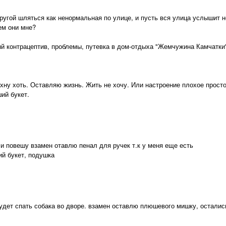
другой шляться как ненормальная по улице, и пусть вся улица услышит
ем они мне?
й контрацептив, проблемы, путевка в дом-отдыха "Жемчужина Камчатки
охну хоть. Оставляю жизнь. Жить не хочу. Или настроение плохое просто
ий букет.
и повешу взамен отавлю пенал для ручек т.к у меня еще есть
ий букет, подушка
удет спать собака во дворе. взамен оставлю плюшевого мишку, осталис