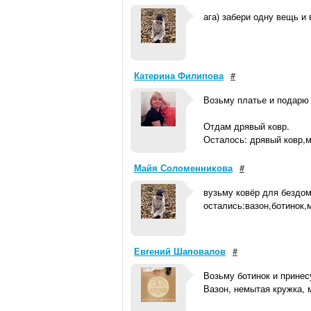
ага) забери одну вещь и
Катерина Филипова
#
Возьму платье и подарю 
Отдам дрявый ковр.
Осталось: дрявый ковр,м
Майя Соломенникова
#
вузьму ковёр для бездом
остались:вазон,ботинок,
Евгений Шаповалов
#
Возьму ботинок и прине
Вазон, немытая кружка, 