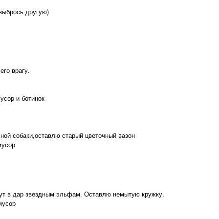
 выбрось другую)
его врагу.
усор и ботинок
ной собаки,оставлю старый цветочный вазон
мусор
сут в дар звездным эльфам. Оставлю немытую кружку.
мусор