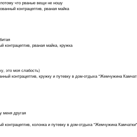
 потому что рваные вещи не ношу
зованный контрацептив, рваная майка
битая
й контрацептив, рваная майка, кружка
у, это моя слабость)
нный контрацептив, кружку и путевку в дом-отдыха "Жемчужина Камчат
 у меня другая
й контрацептив, колонка и путевку в дом-отдыха "Жемчужина Камчатки