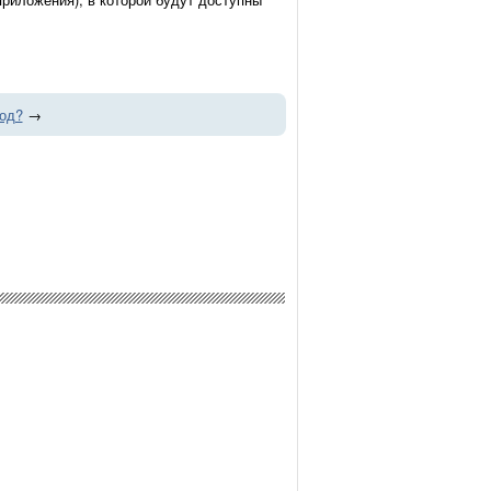
Год?
→