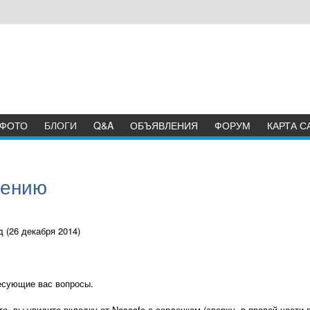
ФОТО
БЛОГИ
Q&A
ОБЪЯВЛЕНИЯ
ФОРУМ
КАРТА С
жению
 (26 декабря 2014)
есующие вас вопросы.
о, вы увидите вкладку от Nescafe с сердечком (сверху, в правой части 